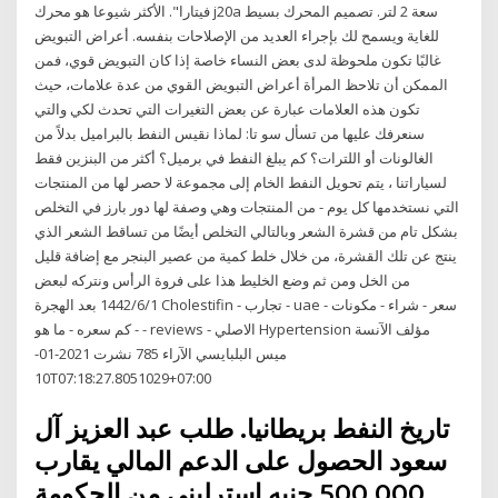
فيتارا". الأكثر شيوعا هو محرك j20a سعة 2 لتر. تصميم المحرك بسيط
للغاية ويسمح لك بإجراء العديد من الإصلاحات بنفسه. أعراض التبويض
غالبًا تكون ملحوظة لدى بعض النساء خاصة إذا كان التبويض قوي، فمن
الممكن أن تلاحظ المرأة أعراض التبويض القوي من عدة علامات، حيث
تكون هذه العلامات عبارة عن بعض التغيرات التي تحدث لكي والتي
سنعرفك عليها من تسأل سو تا: لماذا نقيس النفط بالبراميل بدلاً من
الغالونات أو اللترات؟ كم يبلغ النفط في برميل؟ أكثر من البنزين فقط
لسياراتنا ، يتم تحويل النفط الخام إلى مجموعة لا حصر لها من المنتجات
التي نستخدمها كل يوم - من المنتجات وهي وصفة لها دور بارز في التخلص
بشكل تام من قشرة الشعر وبالتالي التخلص أيضًا من تساقط الشعر الذي
ينتج عن تلك القشرة، من خلال خلط كمية من عصير البنجر مع إضافة قليل
من الخل ومن ثم وضع الخليط هذا على فروة الرأس ونتركه لبعض
1‏‏/6‏‏/1442 بعد الهجرة Cholestifin - تجارب - uae - سعر - شراء - مكونات
- كم سعره - ما هو - reviews - الاصلي Hypertension مؤلف الآنسة
ميس البلبايسي الآراء 785 نشرت 2021-01-
10T07:18:27.8051029+07:00
تاريخ النفط بريطانيا. طلب عبد العزيز آل
سعود الحصول على الدعم المالي يقارب
500,000 جنيه إسترليني من الحكومة