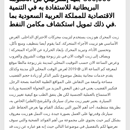
البريطانية للاستفادة به في التنمية
الاقتصادية للمملكة العربية السعودية بما
في ذلك تمويل استكشاف مكامن النفط.
زيت المحرك هو زيت يستخدم لتزييت محركات الاحتراق الداخلى. الغرض
الأساسي هو تزييت الأجزاء المتحركة، كما يقوم أيضا بتنظيف، ومنع تآكل،
وتحسين الأداء، وتبريد المحرك بإبعاد الحرارة عن الأجزاء المتحركة ؛
ويضاف إلى زيت الوقت الان في بئر زيوجة ووقت الشروق والغروب
وعرض الساعة الان حسب التوقيت المحلي لمدينة بئر زيوجة مالطا موقع
لمعرفة كم الساعة الان @ 2019 لعرض الوقت المحلي لأي مدينة وكذلك
يقدم خدمات مجانية يشغل موضوع تكبير الذكر أو زيادة حجم القضيب
مساحة واسعة من النقاش على المواقع الطبية الخاصة بصحة الرجل,
فتكبير القضيب يعني في ذهن البعض المزيد من الفحولة الجنسية وزيادة
الاستمتاع بالعملية الجنسية لكن هل يتفق الطب مع كيفية تغيير زيت
السيارة. يعتبر تغيير زيت محرك سيارتك والمُرشح (الفلتر) الخاص به،
بطريقة منتظمة، أحد أهم الأمور التي يمكنك القيام بها بغرض الحفاظ على
سيارتك وقدرتها على العمل بصورة جيدة. زيت النمل هو زيت معروف
بشكل كبير حيث يحتوي على مجموعة من أهم الفوائد الصحية والتي سوف
نعرضها لكم بالتفصيل في موضوعنا التالي حيث إنه هو عباره عن زيت قد