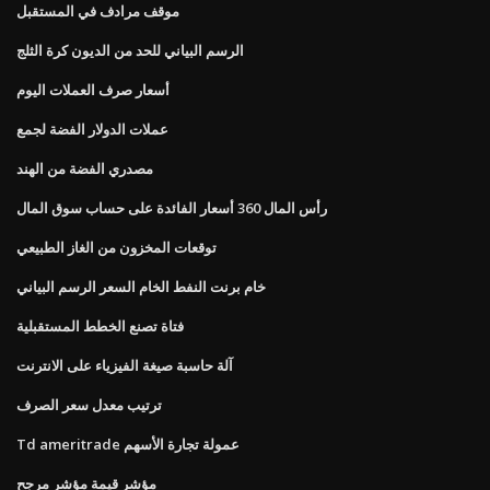
موقف مرادف في المستقبل
الرسم البياني للحد من الديون كرة الثلج
أسعار صرف العملات اليوم
عملات الدولار الفضة لجمع
مصدري الفضة من الهند
رأس المال 360 أسعار الفائدة على حساب سوق المال
توقعات المخزون من الغاز الطبيعي
خام برنت النفط الخام السعر الرسم البياني
فتاة تصنع الخطط المستقبلية
آلة حاسبة صيغة الفيزياء على الانترنت
ﺗﺮﺗﻴﺐ ﻣﻌﺪل ﺳﻌﺮ اﻟﺼﺮف
Td ameritrade عمولة تجارة الأسهم
مؤشر قيمة مؤشر مرجح