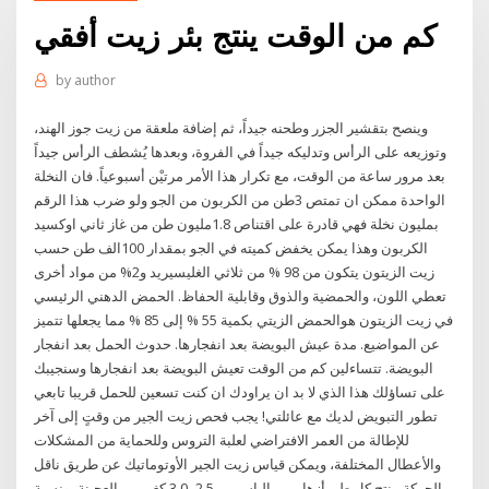
كم من الوقت ينتج بئر زيت أفقي
by
author
وينصح بتقشير الجزر وطحنه جيداً، ثم إضافة ملعقة من زيت جوز الهند،
وتوزيعه على الرأس وتدليكه جيداً في الفروة، وبعدها يُشطف الرأس جيداً
بعد مرور ساعة من الوقت، مع تكرار هذا الأمر مرتيْن أسبوعياً. فان النخلة
الواحدة ممكن ان تمتص 3طن من الكربون من الجو ولو ضرب هذا الرقم
بمليون نخلة فهي قادرة على اقتناص 1.8مليون طن من غاز ثاني اوكسيد
الكربون وهذا يمكن يخفض كميته في الجو بمقدار 100الف طن حسب
زيت الزيتون يتكون من 98 % من ثلاثي الغليسيريد و2% من مواد أخرى
تعطي اللون، والحمضية والذوق وقابلية الحفاظ. الحمض الدهني الرئيسي
في زيت الزيتون هوالحمض الزيتي بكمية 55 % إلى 85 % مما يجعلها تتميز
عن المواضيع. مدة عيش البويضة بعد انفجارها. حدوث الحمل بعد انفجار
البويضة. تتساءلين كم من الوقت تعيش البويضة بعد انفجارها وسنجيبك
على تساؤلك هذا الذي لا بد ان يراودك ان كنت تسعين للحمل قريبا تابعي
تطور التبويض لديك مع عائلتي! يجب فحص زيت الجير من وقتٍ إلى آخر
للإطالة من العمر الافتراضي لعلبة التروس وللحماية من المشكلات
والأعطال المختلفة، ويمكن قياس زيت الجير الأوتوماتيك عن طريق ناقل
الحركة. ينتج كل طن أزهار من الياسمين 2.5 -3.0 كغم من العجينة، ونسبة