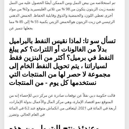
تم استخلاصه من بيض النمل ومن الممكن أيضًا الحصول عليه من النمل
نفسه زيت الزيتون يتكون من 98 % من ثلاثي الغليسيريد و2% من مواد
أخرى تعطي اللون، والحمضية والذوق وقابلية الحفاظ. الحمض الدهني
الرئيسي في زيت الزيتون هوالحمض الزيتي بكمية 55 % إلى 85 % مما
يجعلها تتميز عن
تسأل سو تا: لماذا نقيس النفط بالبراميل
بدلاً من الغالونات أو اللترات؟ كم يبلغ
النفط في برميل؟ أكثر من البنزين فقط
لسياراتنا ، يتم تحويل النفط الخام إلى
مجموعة لا حصر لها من المنتجات التي
نستخدمها كل يوم - من المنتجات
قالت حكومة دبي نقلاً عن توقعات صادرة عن مركز دبي للإحصاء إنه من
المتوقع نمو اقتصاد الإمارة، وهي مركز المال والأعمال بدولة الإمارات،
أربعة في المائة في 2021. ليتعافى من انكماش متوقع عند 6.2 في المائة
في العام الحالي. وتضرر
وعندئذ ينتج البترول من هذه