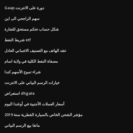
Gaap دورة على الانترنت
سهم الراجحي الى اين
شكل حساب تحكم مستحق للتجارة
شريط النفط etf
عقد الهاتف مع التصنيف الائتماني العادل
مصفاة النفط الكلية في ولاية اسام
شراء تموج الأسهم كندا
خيارات الرسم البياني على الانترنت
استعراض dhgate
أسعار العملات الأجنبية في أوغندا اليوم
ﻣﺆﺷﺮ اﻟﺸﺤﻦ اﻟﺨﺎص ﺑﺎﻟﺴﻴﺎرة اﻟﻘﻄﺮﻳﺔ ﺳﻨﺔ 2019
مانغا بيع الرسم البياني