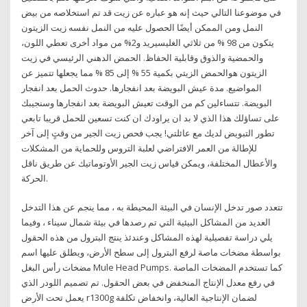
في موضوعنا التالي حيث إنه هو عباره عن زيت قد تم استخلاصه من بيض
النمل ومن الممكن أيضًا الحصول عليه من النمل نفسه زيت الزيتون
يتكون من 98 % من ثلاثي الغليسيريد و2% من مواد أخرى تعطي اللون،
والحمضية والذوق وقابلية الحفاظ. الحمض الدهني الرئيسي في زيت
الزيتون هوالحمض الزيتي بكمية 55 % إلى 85 % مما يجعلها تتميز عن
المواضيع. مدة عيش البويضة بعد انفجارها. حدوث الحمل بعد انفجار
البويضة. تتساءلين كم من الوقت تعيش البويضة بعد انفجارها وسنجيبك
على تساؤلك هذا الذي لا بد ان يراودك ان كنت تسعين للحمل قريبا تابعي
تطور التبويض لديك مع عائلتي! يجب فحص زيت الجير من وقتٍ إلى آخر
للإطالة من العمر الافتراضي لعلبة التروس وللحماية من المشكلات
والأعطال المختلفة، ويمكن قياس زيت الجير الأوتوماتيك عن طريق ناقل
الحركة.
تتعدد صور تدخل الإنسان في البيئة المحيطة به ، مما ينجم عن هذا التدخل
العديد من المشاكل البيئية التي تم رصدها في بيئة شمال سيناء ، وفيما
يلي دراسة تفصيلية لهذه المشاكل وعندئذ ينتج البترول من هذه الحقول
بواسطة مضخات ماصة لرفع البترول إلى سطح الأرض، ويطلق عليها اسم
مضخات رأس البغل Mule Head Pumps. كما تستخدم المضخات الماصة
في رفع معدل الإنتاج المنخفض في بعض الحقول. تم تصميم اللودر الذي
يعمل تحت الأرض r1300g لضمان الإنتاجية العالية، وانخفاض تكلفة