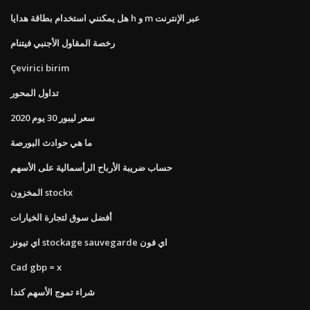
هل يمكنني استخدام بطاقة هدايا h و m عبر الإنترنت
رخصة المقاول الأجنبي فيتنام
Çevirici birim
تداول المحور
سعر ليبور 30 ​​يوم 2020
ما هي حوادث البورصة
حساب ضريبة الأرباح الرأسمالية على الأسهم
المخزون stockx
أفضل سوق لتجارة الخيارات
اي تيونز stockage sauvegarde اي فون
Cad gbp = x
شراء تموج الأسهم كندا