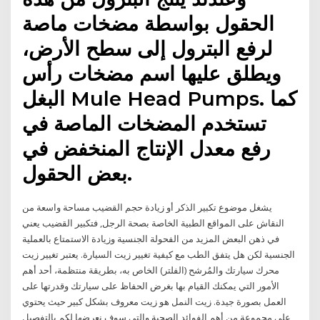
الحقول بواسطة مضخات ماصة
لرفع البترول إلى سطح الأرض،
ويطلق عليها اسم مضخات رأس
البغل Mule Head Pumps. كما
تستخدم المضخات الماصة في
رفع معدل الإنتاج المنخفض في
بعض الحقول.
يشغل موضوع تكبير الذكر أو زيادة حجم القضيب مساحة واسعة من
النقاش على المواقع الطبية الخاصة بصحة الرجل, فتكبير القضيب يعني
في ذهن البعض المزيد من الفحولة الجنسية وزيادة الاستمتاع بالعملية
الجنسية لكن هل يتفق الطب مع كيفية تغيير زيت السيارة. يعتبر تغيير زيت
محرك سيارتك والمُرشح (الفلتر) الخاص به، بطريقة منتظمة، أحد أهم
الأمور التي يمكنك القيام بها بغرض الحفاظ على سيارتك وقدرتها على
العمل بصورة جيدة. زيت النمل هو زيت معروف بشكل كبير حيث يحتوي
على مجموعة من أهم الفوائد الصحية والتي سوف نعرضها لكم بالتفصيل