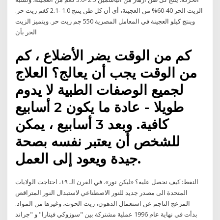
الزيت الحر 40-60% من العجينة، أي أن كل طن ينتج 1.0 -2.1 كغم زيت حر.
وينتج كيلو العجينة في المعامل المصرية 550 جم زيت حر. ويتميز الزيت
الحر بأن
كم من الوقت يضر الأضلاع ، كم
من الوقت يجب أن يعالج؟ العلاج
لجميع الوصفات الطبية لا يدوم
طويلا - عادة ما يكون 2 أسابيع
كافية. وبعد 3 أسابيع ، يمكن
للشخص أن يعتبر نفسه بصحة
جيدة ويعود إلى العمل.
النفط:‏ كيف نحصل عليه؟‏ ‏«ليكن نور».‏ في القرن الـ‍ ١٩،‏ احتاجت الولايات
المتحدة الى مصدر جديد للنور الاصطناعي لاستبدال النور المتراقص
المزعج الناجم عن استعمال الدهون،‏ زيت الحوت،‏ وغيرها من المواد.
بدأت في نهاية عام 1996 عملية مشتركة بين "سوزوكي فيتارا" و "جراند