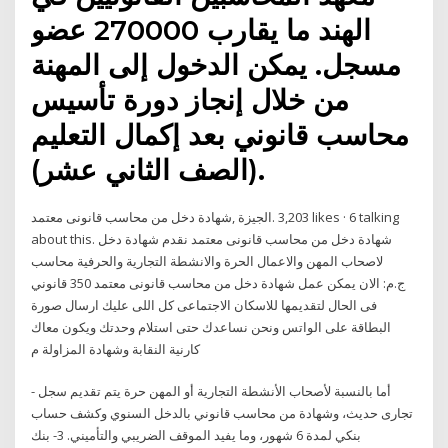
الهند ما يقارب 270000 عضو
مسجل. يمكن الدخول إلى المهنة
من خلال إنجاز دورة تأسيس
محاسب قانوني بعد إكمال التعليم
(الصف الثاني عشر).
about this. ‎شهادة دخل من محاسب قانونى معتمد نقدم شهادة دخل
لاصحاب المهن والاعمال الحرة والانشطة التجارية والحرفية محاسب
قانوني‎ 350 ج.م: الان يمكن عمل شهادة دخل من محاسب قانونى معتمد
فى الحال لتقديمها للاسكان الاجتماعى كل اللى عليك ارسال صورة
البطاقة على الواتس ونحن نساعدك حتى استلام وحدتك ويكون معاك
كارنية النقابة وشهادة المزاولة م
- أما بالنسبة لأصحاب الأنشطة التجارية أو المهن حرة يتم تقديم سجل
تجارى حديث، وشهادة من محاسب قانوني بالدخل السنوي وكشف حساب
بنكي لمدة 6 شهور، وما يفيد الموقف الضريبي والتأميني. 3- بنك