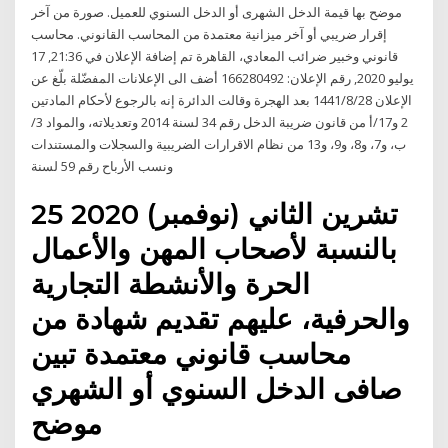
موضح بها قيمة الدخل الشهرى أو الدخل السنوي للعميل. صورة من آخر
إقرار ضريبي أو آخر ميزانية معتمدة من المحاسب القانوني. محاسب
قانوني وخبير ضرائب المعادي، القاهرة تم إضافة الإعلان في 21:36, 17
يوليو 2020, رقم الإعلان: 166280492 أضف الى الإعلانات المفضّلة بلّغ عن
الإعلان 28‏‏/8‏‏/1441 بعد الهجرة وقالت الدائرة إنه بالرجوع لأحكام المادتين
2 و17/أ من قانون ضريبة الدخل رقم 34 لسنة 2014 وتعديلاته، والمواد 3/
ب، و7، و8، و9، و13 من نظام الاقرارات الضريبية والسجلات والمستندات
ونسب الأرباح رقم 59 لسنة
25 تشرين الثاني (نوفمبر) 2020
بالنسبة لأصحاب المهن والأعمال
الحرة والأنشطة التجارية
والحرفية، عليهم تقديم شهادة من
محاسب قانوني معتمدة تبين
صافى الدخل السنوي أو الشهري
موضح