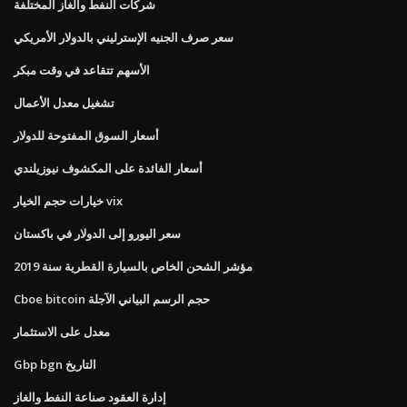
شركات النفط والغاز المختلفة
سعر صرف الجنيه الإسترليني بالدولار الأمريكي
الأسهم تتقاعد في وقت مبكر
تشغيل معدل الأعمال
أسعار السوق المفتوحة للدولار
أسعار الفائدة على المكشوف نيوزيلندي
خيارات حجم الخيار vix
سعر اليورو إلى الدولار في باكستان
ﻣﺆﺷﺮ اﻟﺸﺤﻦ اﻟﺨﺎص ﺑﺎﻟﺴﻴﺎرة اﻟﻘﻄﺮﻳﺔ ﺳﻨﺔ 2019
Cboe bitcoin حجم الرسم البياني الآجلة
معدل على الاستثمار
Gbp bgn التاريخ
إدارة العقود صناعة النفط والغاز