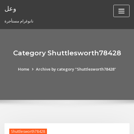
Skip
وعل
to
content
نانوغرام مستأجرة
Category Shuttlesworth78428
Home
Archive by category "Shuttlesworth78428"
Shuttlesworth78428