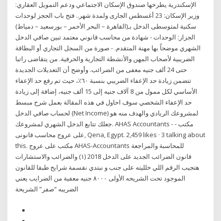
الإسكندرية يطرحها صندوق الإسكان الاجتماعي ودعم التمويل العقاري:
وزير الإسكان: 23 أغسطس الجارى ولمدة شهر.. فتح باب الحجز لوحدات
سكنية لمتوسطى الدخل بـ(القاهرة – البحر الأحمر – بورسعيد – دمياط)
الجزار: الوحدات - شهادة من محاسب قانوني معتمد تبين صافي الدخل
الشهري موضحاً بها مهنة المتقدم. - صورة من السجل التجاري أو البطاقة
الضريبية لأصحاب المهن والأنشطة التجارية والحرفية. من يتقاضى راتبا
حتى 24 ألف جنيه معفى من الضرائب. وأوضح أن التعديلات الجديدة
تتضمن زيادة حد الإعفاء الضريبي بنسبة ٦٠٪، حيث تم رفع حد الإعفاء
الأساسي لكل ممول من 8 آلاف جنيه إلى 15 ألف جنيه، إضافة إلى زيادة
حد الإعفاء الشخصي سوف احاول في هذه المقالة بعمل شرح مبسط
لحساب صافي الدخل (Net Income) لمشروعك الريادي والهدف منه هو
جعلك تتابع الدخل الشهري لمشروعك. ‎AHAS Accountants - مكتب -
على عروج محاسب قانونى‎, Qena, Egypt. 2,459 likes · 3 talking about
this. ‎مكتب على عروج AHAS-Accountants للمحاسبة والمراجعة
والضرائب والاستشارات‎ قانون الضرائب الجديد على الدخل 2018 (١)
هتجيب الرقم اللي خلليته على جنب و نبتدي نقسمة شرايح طبقا للقانون
الموجود تحت الشريحه الأولى ٨٠٠٠ جنيه معفية من الضرايب يعني
الضريبه “صفر” الشريحة