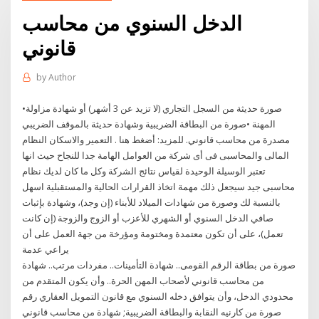
الدخل السنوي من محاسب
قانوني
by
Author
•صورة حديثة من السجل التجاري (لا تزيد عن 3 أشهر) أو شهادة مزاولة
المهنة •صورة من البطاقة الضريبية وشهادة حديثة بالموقف الضريبي
مصدرة من محاسب قانوني. للمزيد: أضغط هنا . التعمير والاسكان النظام
المالى والمحاسبى فى أى شركة من العوامل الهامة جدا للنجاح حيث انها
تعتبر الوسيلة الوحيدة لقياس نتائج الشركة وكل ما كان لديك نظام
محاسبى جيد سيجعل ذلك مهمة اتخاذ القرارات الحالية والمستقبلية اسهل
بالنسبة لك وصورة من شهادات الميلاد للأبناء (إن وجد)، وشهادة بإثبات
صافي الدخل السنوي أو الشهري للأعزب أو الزوج والزوجة (إن كانت
تعمل)، على أن تكون معتمدة ومختومة ومؤرخة من جهة العمل على أن
يراعي عدمة
صورة من بطاقة الرقم القومى.. شهادة التأمينات.. مفردات مرتب.. شهادة
من محاسب قانوني لأصحاب المهن الحرة.. وأن يكون المتقدم من
محدودي الدخل، وأن يتوافق دخله السنوي مع قانون التمويل العقاري رقم
صورة من كارنيه النقابة والبطاقة الضريبية; شهادة من محاسب قانوني